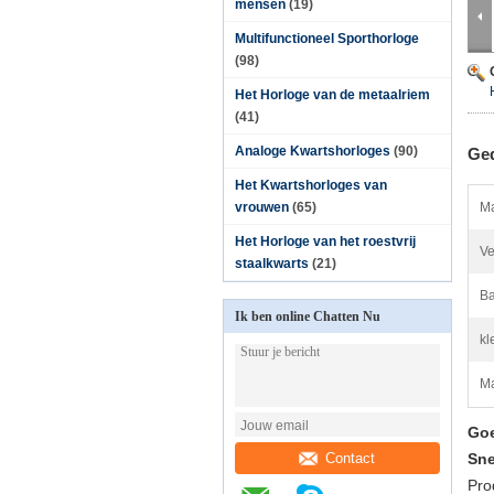
mensen
(19)
Multifunctioneel Sporthorloge
(98)
Het Horloge van de metaalriem
(41)
Analoge Kwartshorloges
(90)
Ged
Het Kwartshorloges van
vrouwen
(65)
Ma
Het Horloge van het roestvrij
Ve
staalkwarts
(21)
Ba
Ik ben online Chatten Nu
kl
Ma
Goe
Contact
Sne
Pro