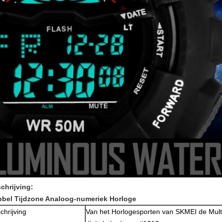
chrijving:
bel Tijdzone Analoog-numeriek Horloge
chrijving
Van het Horlogesporten van SKMEI de Multif