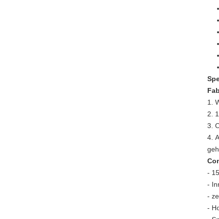
Spe
Fab
1.
W
2.
1
3.
O
4.
A
geh
Con
- 1
- I
- ze
- H