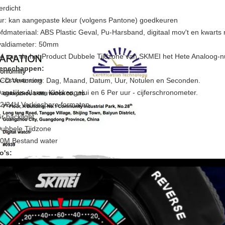
erdicht
ur: kan aangepaste kleur (volgens Pantone) goedkeuren
fdmateriaal: ABS Plastic Geval, Pu-Harsband, digitaal mov't en kwarts 
aldiameter: 50mm
4 van de het Product Dubbele Tijdzone van SKMEI het Hete Analoog-
enschappen:
LCD Vertoning: Dag, Maand, Datum, Uur, Notulen en Seconden.
Dagelijks Alarm, Klokkengelui en 6 Per uur - cijferschronometer.
12/24H Verkiesbare formaten
Gr backlight
Dubbele Tijdzone
50M Bestand water
o's: