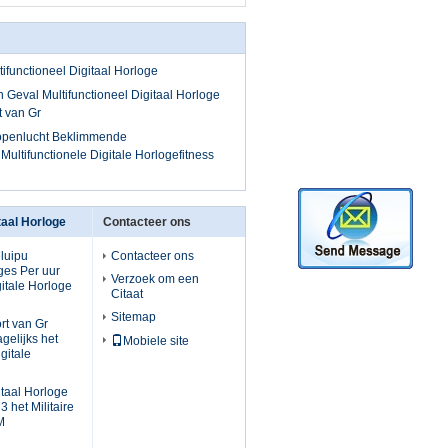
functioneel Digitaal Horloge
 Geval Multifunctioneel Digitaal Horloge
t van Gr
openlucht Beklimmende
ultifunctionele Digitale Horlogefitness
taal Horloge
Contacteer ons
luipu
Contacteer ons
ges Per uur
Verzoek om een
gitale Horloge
Citaat
Sitemap
rt van Gr
gelijks het
Mobiele site
gitale
itaal Horloge
3 het Militaire
M