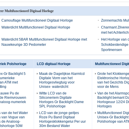
er Multifunctioneel Digitaal Horloge
Camouflage Multifunctioneel Digitaal Horloge
Zonnemachts Multi
Waterdicht Multifunctioneel Digitaal Horloge
Charmant Zilveren
met het Achterlich
Waterdicht 5BAR Multifunctioneel Digitaal Horloge met
Het Horloge van 
Nauwkeurige 3D Pedometer
Schokbestendige M
Sportmensen
iek Polshorloge
LCD digitaal Horloge
Multifunctioneel Digi
sex-Gr Backlight 5
Maak de Dagelijkse Alarmlcd
Grote het Klokkenge
numerieke
Digitale Vorm van het
Elektronische Horlo
van ATM met
Horlogesvliegtuig voor
van het Gezichts Di
ting
Unisex- waterdicht
voor de Mens
lauwe Pu de
Witte LCD van de
Van de het Alarmspo
 de Riemvrouwen
Siliconeriem Digitale
Backlight bemant Da
Analoog-numeriek
Horloges Gr Backlight Dame
Horlogeuur 12/24 Di
SPL Polshorloge
Horloges
 van de het Water
LCD van de jonge geitjes
Multifunctioneel Dig
 van Vogue van
Roze Pu Band Digitaal
Unisex-Gr Backlight 
s de Analoog-
Horlogesklokkengelui Per uur
Polshorloge van AT
lshorloge 50M
30m Bestand Water