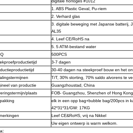
digitale horloges #1012
1. ABS Plastic Geval, Pu-riem
2. Verhard glas
3. digitale beweging met Japanse batterij
AL35
4. Leef CE/RoHS na
5. 5 ATM-bestand water
OQ
500PCS
ekproefproductietijd
3-7 dagen
ductieproductietijd
30-40 dagen na steekproef bouw en het on
alingstermijnen
T/T, 30% storting, 70% saldo alvorens te v
gineel van productie
Guangzhoustad, China
eringstermijn/plaats
FOB- Guangzhou, Shenzhen of Hong Kong
pakking
elk in een opp bag+bubble bag/200pcs in ka
42*31*31/GW: 17KG
merkingen
Leef CE&RoHS, vrij na Nikkel
Uw eigen ontwerp is warm welkom.
a: