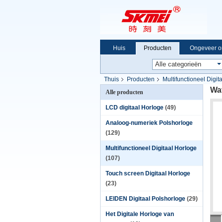
Huis
Producten
Ongeveer o
Thuis
Producten
Multifunctioneel Digit
Wat
Alle producten
LCD digitaal Horloge
(49)
Analoog-numeriek Polshorloge
(129)
Multifunctioneel Digitaal Horloge
(107)
Touch screen Digitaal Horloge
(23)
LEIDEN Digitaal Polshorloge
(29)
Het Digitale Horloge van