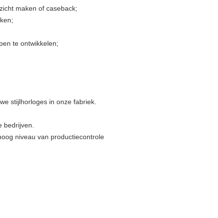
zicht maken of caseback;
aken;
en te ontwikkelen;
 stijlhorloges in onze fabriek.
 bedrijven.
hoog niveau van productiecontrole