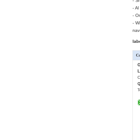
- S
- A
- O
- W
nav
lab
Co
G
L
C
T