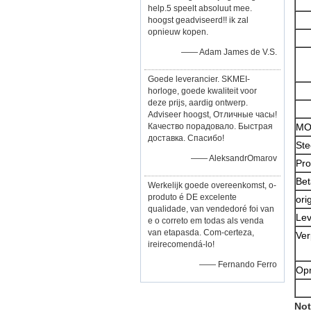
help.5 speelt absoluut mee.
hoogst geadviseerd!! ik zal
opnieuw kopen.
—— Adam James de V.S.
Goede leverancier. SKMEI-
horloge, goede kwaliteit voor
deze prijs, aardig ontwerp.
Adviseer hoogst, Отличные часы!
Качество порадовало. Быстрая
M
доставка. Спасибо!
Ste
—— AleksandrOmarov
Pro
Bet
Werkelijk goede overeenkomst, o-
produto é DE excelente
ori
qualidade, van vendedoré foi van
Lev
e o correto em todas als venda
van etapasda. Com-certeza,
Ver
ireirecomendá-lo!
—— Fernando Ferro
Op
Not