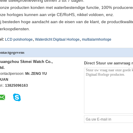
nelle steekproeflevering binnen 3 tot 7 dagen.
l onze producten konden met waterbestendige functie, 100% produceren
nze horloges kunnen aan vrije CE/RoHS, nikkel voldoen, enz.
ij besteden hoge aandacht aan de eisen van de klant, de productkwalite
erkoopdiensten.
,
,
el:
LCD polshorloge
Waterdicht Digitaal Horloge
multialarmhorloge
ntactgegevens
uangzhou Skmei Watch Co.,
Direct Stuur uw aanvraag 
td.
ontactpersoon:
Mr. ZENG YU
QUAN
el.:
13825096163