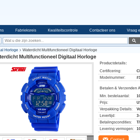
ns
Fabrieksreis
Kwaliteitscontrole
Contacteer ons
Vraag e
aal Horloge
Waterdicht Multifunctioneel Digitaal Horloge
erdicht Multifunctioneel Digitaal Horloge
Productdetails:
Certificering:
C
Modelnummer:
#
Betalen & Verzenden 
Min. bestelaantal:
1
Prijs:
U
Verpakking Details:
V
Levertijd:
3
Betalingscondities:
T
Levering vermogen:
1
Contact