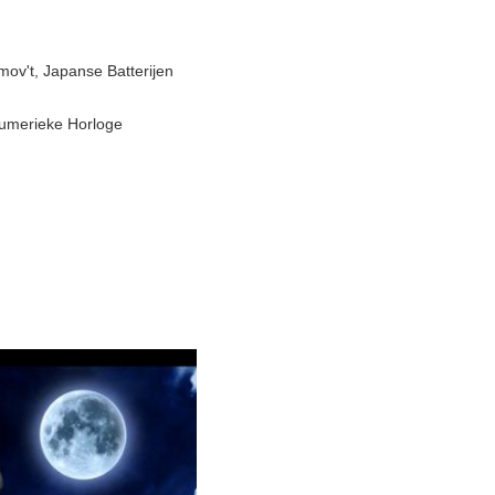
mov't, Japanse Batterijen
numerieke Horloge