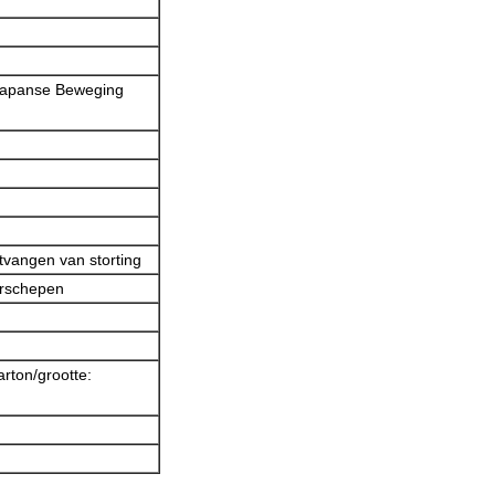
, Japanse Beweging
tvangen van storting
erschepen
rton/grootte: