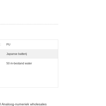
:
PU
Japanse batterij
50 m-bestand water
l Analoog-numeriek wholesales