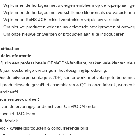
Wij kunnen de horloges met uw eigen embleem op de wijzerplaat, ge
Wij kunnen de horloges met verschillende kleuren als uw vereiste m
Wij kunnen RoHS &CE, nikkel verstrekken vrij als uw vereiste;
Om nieuwe producten volgens uw geleverde steekproeven of ontwerp
Om onze nieuwe ontwerpen of producten aan u te introduceren.
cificaties:
rieksinformatie
ij zijn een professionele OEM/ODM-fabrikant, maken vele klanten nieuwe
5 jaar deskundige ervarings in het designing&producing.
ns de uitvoerpercentage is 70%, samenwerkt met vele grote beroemde
l productiewerk, geval/het assembleren & QC in onze fabriek, worden 
andhaafd
currentievoordeel:
5 van de ervaringsjaar dienst voor OEM/ODM-orden
nnovatief R&D-team
lf- fabriek
oog - kwaliteitsproducten & concurrerende prijs