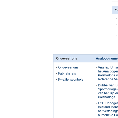
Me
Ongeveer ons
Analoog-numer
Ongeveer ons
Vrije tijd Uni
het Analoog-
Fabrieksreis
Polshorloge 
Roterende Vat
Kwaliteitscontrole
Dubbel van B
Sporthorloge
van het Tijd 
Polshorloge
LCD Horloges
Bestand Mens
het Vertoning
numerieke Po