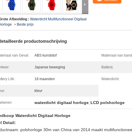
Grote Afbeelding :
Waterdicht Multifunctioneel Digitaal
Horloge
Beste prijs
etailleerde productomschrijving
teriaal van Geval:
ABS kunststof
Materiaal van band
rkeer:
Japanse beweging
Batterij:
ttery Life:
18 maanden
Waterdicht:
eur:
kleur
waterdicht digitaal horloge
LCD polshorloge
rkeren:
,
dkoop Waterdicht Digitaal Horloge
l Detail:
ductnaam: polshorloge 30m van China van 2014 maakt multifunctionee