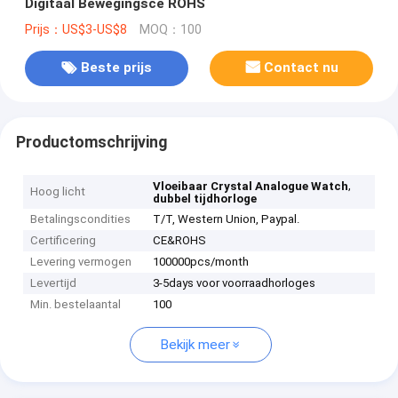
Digitaal Bewegingsce ROHS
Prijs：US$3-US$8
MOQ：100
Beste prijs
Contact nu
Productomschrijving
,
Vloeibaar Crystal Analogue Watch
Hoog licht
dubbel tijdhorloge
Betalingscondities
T/T, Western Union, Paypal.
Certificering
CE&ROHS
Levering vermogen
100000pcs/month
Levertijd
3-5days voor voorraadhorloges
Min. bestelaantal
100
Bekijk meer