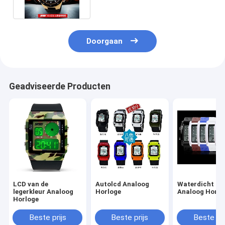
Doorgaan
Geadviseerde Producten
LCD van de
Autolcd Analoog
Waterdicht LC
legerkleur Analoog
Horloge
Analoog Horlo
Horloge
Beste prijs
Beste prijs
Beste pri