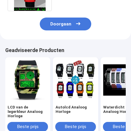
Harsband
Doorgaan
Geadviseerde Producten
LCD van de
Autolcd Analoog
Waterdicht LC
legerkleur Analoog
Horloge
Analoog Horlo
Horloge
Beste prijs
Beste prijs
Beste pri