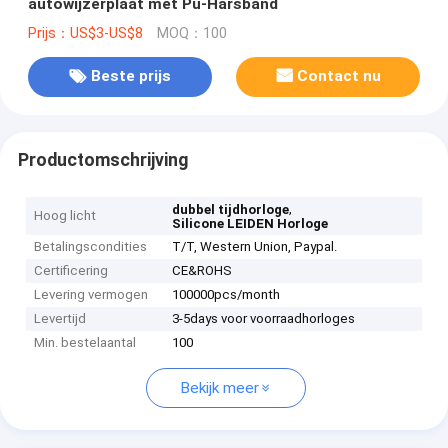
autowijzerplaat met Pu-Harsband
Prijs：US$3-US$8
MOQ：100
Beste prijs
Contact nu
Productomschrijving
,
dubbel tijdhorloge
Hoog licht
Silicone LEIDEN Horloge
Betalingscondities
T/T, Western Union, Paypal.
Certificering
CE&ROHS
Levering vermogen
100000pcs/month
Levertijd
3-5days voor voorraadhorloges
Min. bestelaantal
100
Bekijk meer