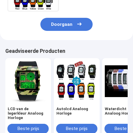
waterdicht
Doorgaan
Geadviseerde Producten
LCD van de
Autolcd Analoog
Waterdicht LC
legerkleur Analoog
Horloge
Analoog Horlo
Horloge
Beste prijs
Beste prijs
Beste pri