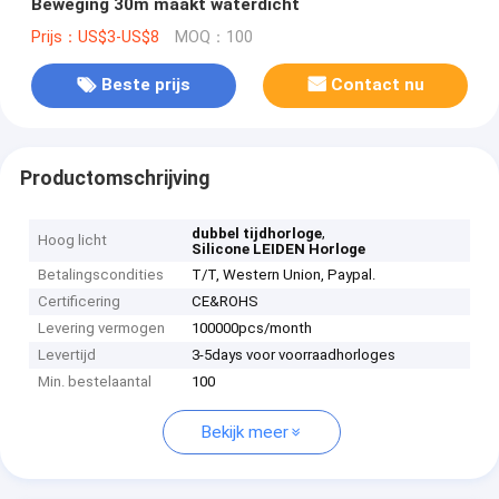
Beweging 30m maakt waterdicht
Prijs：US$3-US$8
MOQ：100
Beste prijs
Contact nu
Productomschrijving
,
dubbel tijdhorloge
Hoog licht
Silicone LEIDEN Horloge
Betalingscondities
T/T, Western Union, Paypal.
Certificering
CE&ROHS
Levering vermogen
100000pcs/month
Levertijd
3-5days voor voorraadhorloges
Min. bestelaantal
100
Bekijk meer