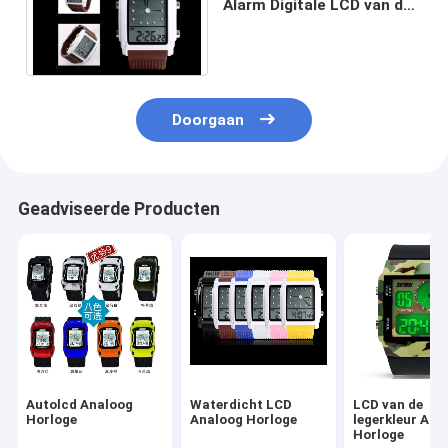
Alarm Digitale LCD van de
Vrouwen Dubbele Tijd
Horloges
Doorgaan
Geadviseerde Producten
Autolcd Analoog
Waterdicht LCD
LCD van de
Horloge
Analoog Horloge
legerkleur Ana
Horloge