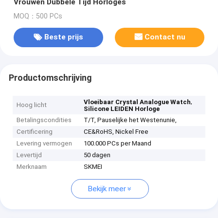
Vrouwen Dubbele Tijd Horloges
MOQ：500 PCs
Beste prijs
Contact nu
Productomschrijving
,
Vloeibaar Crystal Analogue Watch
Hoog licht
Silicone LEIDEN Horloge
Betalingscondities
T/T, Pauselijke het Westenunie,
Certificering
CE&RoHS, Nickel Free
Levering vermogen
100.000 PCs per Maand
Levertijd
50 dagen
Merknaam
SKMEI
Bekijk meer